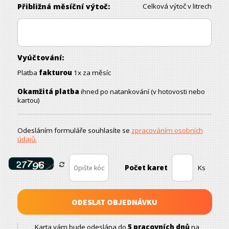
Přibližná měsíční výtoč:
Celková výtoč v litrech
Vyúčtování:
Platba
fakturou
1x za měsíc
Okamžitá platba
ihned po natankování (v hotovosti nebo
kartou)
Odesláním formuláře souhlasíte se
zpracováním osobních
údajů.
Počet karet
Ks
Karta vám bude odeslána do
5 pracovních dnů
na