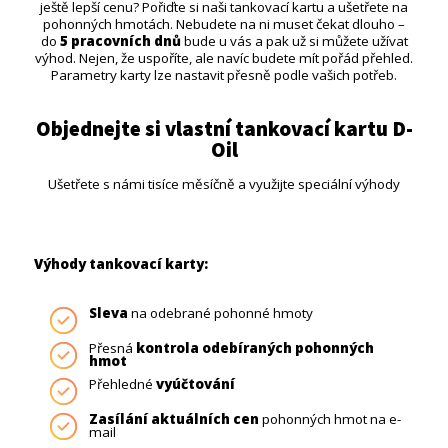
ještě lepší cenu? Pořiďte si naši tankovací kartu a ušetřete na
pohonných hmotách. Nebudete na ni muset čekat dlouho –
do
5 pracovních dnů
bude u vás a pak už si můžete užívat
výhod. Nejen, že uspoříte, ale navíc budete mít pořád přehled.
Parametry karty lze nastavit přesně podle vašich potřeb.
Objednejte si vlastní tankovací kartu D-
Oil
Ušetřete s námi tisíce měsíčně a využijte speciální výhody
Výhody tankovací karty:
Sleva
na odebrané pohonné hmoty
Přesná
kontrola odebíraných pohonných
hmot
Přehledné
vyúčtování
Zasílání aktuálních cen
pohonných hmot na e-
mail