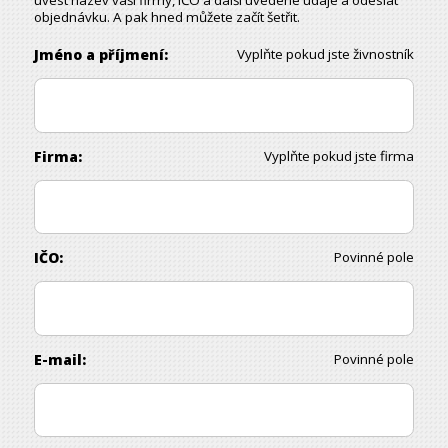
uvést název vaší firmy, IČO a další uvedené údaje a odeslat
objednávku. A pak hned můžete začít šetřit.
Jméno a příjmení:
Vyplňte pokud jste živnostník
Firma:
Vyplňte pokud jste firma
IČO:
Povinné pole
E-mail:
Povinné pole