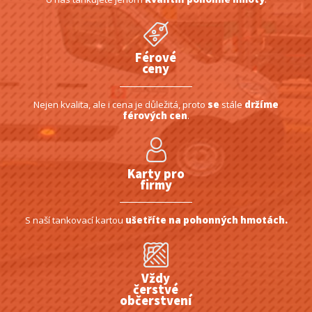
Férové
ceny
Nejen kvalita, ale i cena je důležitá, proto
se
stále
držíme
férových cen
.
Karty pro
firmy
S naší tankovací kartou
ušetříte na pohonných hmotách.
Vždy
čerstvé
občerstvení