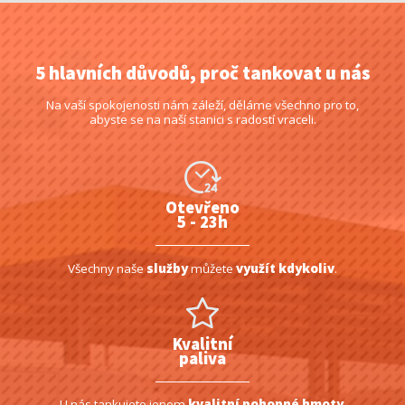
5 hlavních důvodů, proč tankovat u nás
Na vaší spokojenosti nám záleží, děláme všechno pro to,
abyste se na naší stanici s radostí vraceli.
Otevřeno
5 - 23h
Všechny naše
služby
můžete
využít kdykoliv
.
Kvalitní
paliva
U nás tankujete jenom
kvalitní pohonné hmoty
.